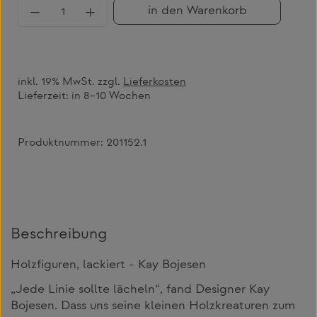
Produkt Anzahl: Gib den gewünschten Wert 
in den Warenkorb
inkl. 19% MwSt. zzgl.
Lieferkosten
Lieferzeit:
in 8–10 Wochen
Produktnummer:
201152.1
Beschreibung
Holzfiguren, lackiert - Kay Bojesen
„Jede Linie sollte lächeln“, fand Designer Kay
Bojesen. Dass uns seine kleinen Holzkreaturen zum