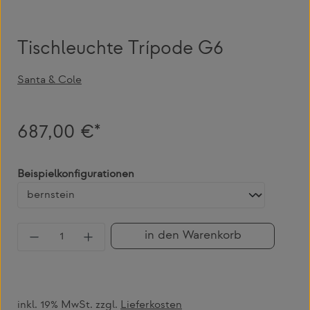
Tischleuchte Trípode G6
Santa & Cole
687,00 €*
auswählen
Beispielkonfigurationen
Produkt Anzahl: Gib den gewünschten Wert 
in den Warenkorb
inkl. 19% MwSt. zzgl.
Lieferkosten