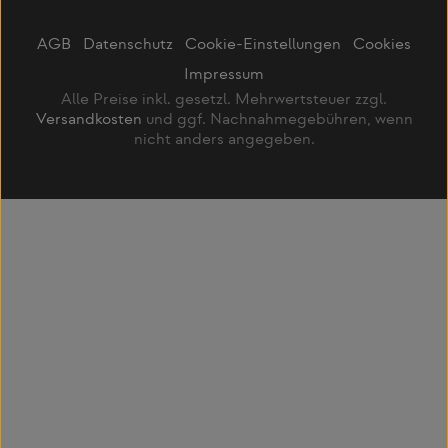
AGB
Datenschutz
Cookie-Einstellungen
Cookies
Impressum
Alle Preise inkl. gesetzl. Mehrwertsteuer zzgl.
Versandkosten
und ggf. Nachnahmegebühren, wenn
nicht anders angegeben.