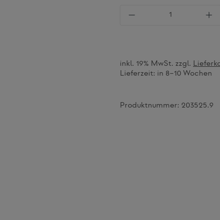
Produkt Anzahl: Gi
inkl. 19% MwSt. zzgl.
Lieferk
Lieferzeit:
in 8–10 Wochen
Produktnummer:
203525.9