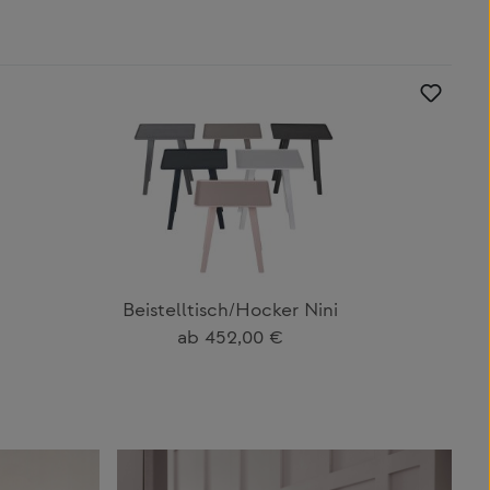
Beistelltisch/Hocker Nini
Regulärer Preis:
ab
452,00 €