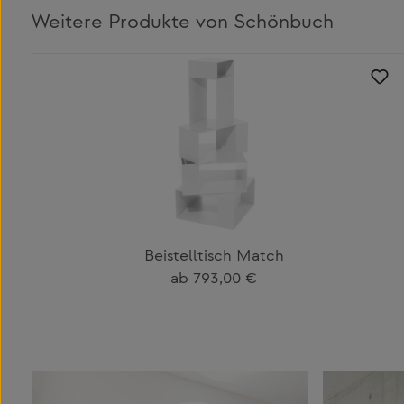
Weitere Produkte von Schönbuch
Produktgalerie überspringen
Beistelltisch Match
Regulärer Preis:
ab
793,00 €