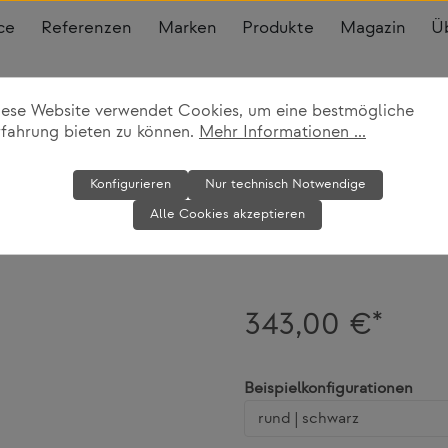
ce
Referenzen
Marken
Produkte
Magazin
Ü
iese Website verwendet Cookies, um eine bestmögliche
rfahrung bieten zu können.
Mehr Informationen ...
Schirmständer/
Konfigurieren
Nur technisch Notwendige
Alle Cookies akzeptieren
Schönbuch
343,00 €*
ausw
Beispielkonfigurationen