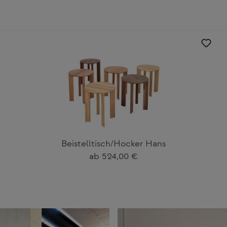
Beistelltisch/Hocker Hans
Regulärer Preis:
ab
524,00 €