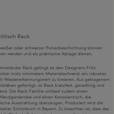
lltisch Rack
n weißer oder schwarzer Pulverbeschichtung können
hen werden und als praktische Ablage dienen.
irmständer Rack gelingt es den Designern Fritz
lzer trotz minimalem Materialaufwand, ein robustes
it Wiedererkennungswert zu kreieren. Aus gebogenem
stäben gefertigt, ist Rack kratzfest, geradlinig und
tand. Die Rack-Familie umfasst zudem einen
Wandgarderobe und einen Konsolentisch, die
tische Ausstrahlung überzeugen. Produziert wird die
eller Schönbuch in Bayern. Zu beachten ist, dass das