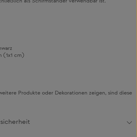
ließlich als Schirmständer verwendbar ist.
hwarz
h (1x1 cm)
itere Produkte oder Dekorationen zeigen, sind diese
sicherheit