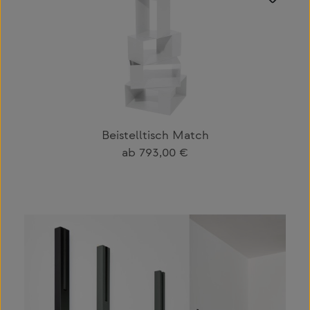
Beistelltisch Match
Regulärer Preis:
ab
793,00 €