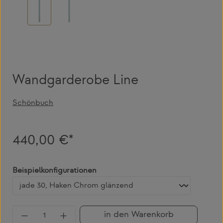
Wandgarderobe Line
Schönbuch
440,00 €*
auswählen
Beispielkonfigurationen
Produkt Anzahl: Gib den gewünschten Wert 
in den Warenkorb