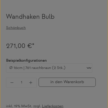
Wandhaken Bulb
Schönbuch
271,00 €*
auswählen
Beispielkonfigurationen
Produkt Anzahl: Gib den gewünschten Wert 
in den Warenkorb
inkl. 19% MwSt. zzgl.
Lieferkosten