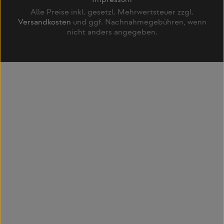
Impressum
Alle Preise inkl. gesetzl. Mehrwertsteuer zzgl.
Versandkosten
und ggf. Nachnahmegebühren, wenn
nicht anders angegeben.