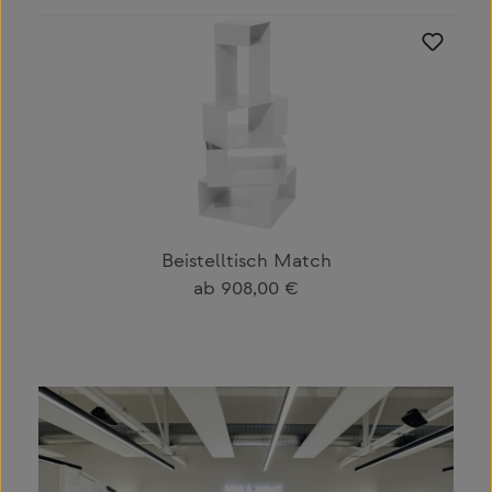
Produktgalerie überspringen
Beistelltisch Match
Regulärer Preis:
ab
908,00 €