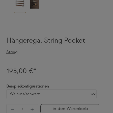
Hängeregal String Pocket
String
195,00 €*
auswählen
Beispielkonfigurationen
Produkt Anzahl: Gib den gewünschten Wert 
in den Warenkorb