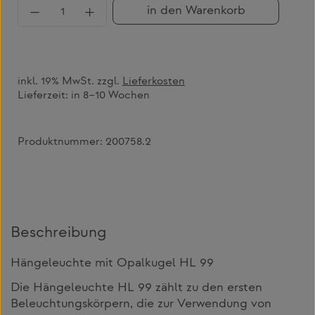
Produkt Anzahl: Gib den gewünschten Wert 
in den Warenkorb
inkl. 19% MwSt. zzgl.
Lieferkosten
Lieferzeit:
in 8–10 Wochen
Produktnummer:
200758.2
Beschreibung
Hängeleuchte mit Opalkugel HL 99
Die Hängeleuchte HL 99 zählt zu den ersten
Beleuchtungskörpern, die zur Verwendung von