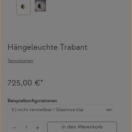
Hängeleuchte Trabant
Tecnolumen
725,00 €*
auswählen
Beispielkonfigurationen
Produkt Anzahl: Gib den gewünschten Wert 
in den Warenkorb