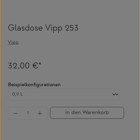
Glasdose Vipp 253
Vipp
32,00 €*
auswählen
Beispielkonfigurationen
Produkt Anzahl: Gib den gewünschten Wert 
in den Warenkorb