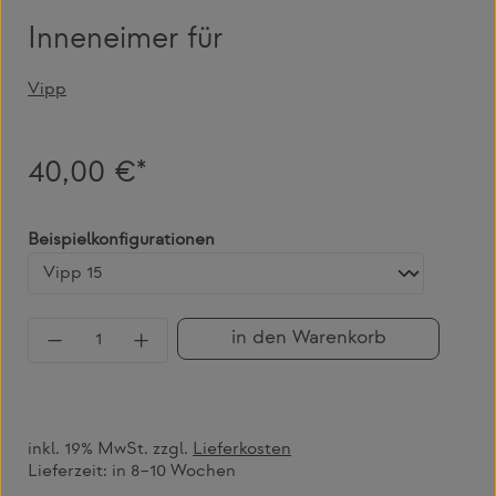
Inneneimer für
Vipp
40,00 €*
auswählen
Beispielkonfigurationen
Produkt Anzahl: Gib den gewünschten Wert 
in den Warenkorb
inkl. 19% MwSt. zzgl.
Lieferkosten
Lieferzeit:
in 8–10 Wochen