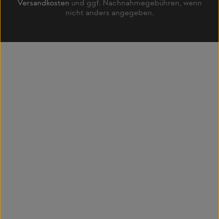
Versandkosten
und ggf. Nachnahmegebühren, wenn
nicht anders angegeben.