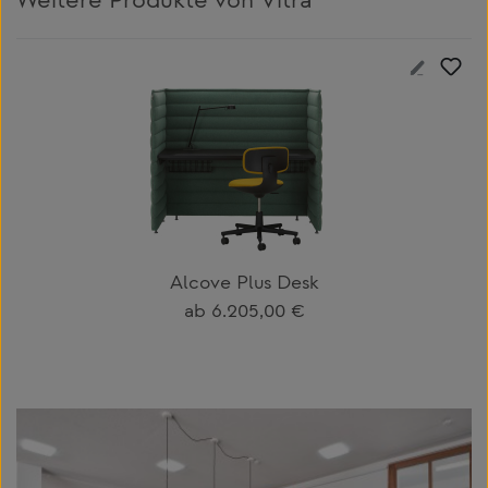
Weitere Produkte von Vitra
Produktgalerie überspringen
Alcove Plus Desk
Regulärer Preis:
ab
6.205,00 €