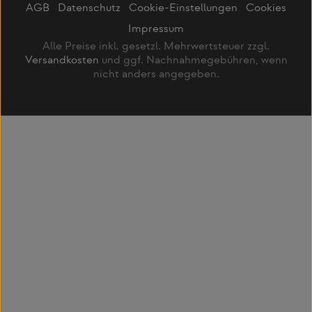
AGB
Datenschutz
Cookie-Einstellungen
Cookies
Impressum
Alle Preise inkl. gesetzl. Mehrwertsteuer zzgl.
Versandkosten
und ggf. Nachnahmegebühren, wenn
nicht anders angegeben.