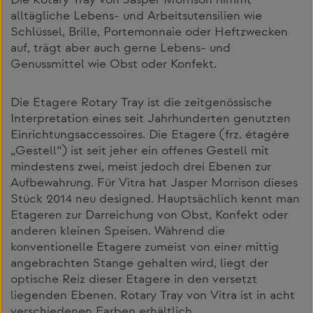
Die Rotary Tray von Jasper Morrison nimmt
alltägliche Lebens- und Arbeitsutensilien wie
Schlüssel, Brille, Portemonnaie oder Heftzwecken
auf, trägt aber auch gerne Lebens- und
Genussmittel wie Obst oder Konfekt.
Die Etagere Rotary Tray ist die zeitgenössische
Interpretation eines seit Jahrhunderten genutzten
Einrichtungsaccessoires. Die Etagere (frz. étagère
„Gestell“) ist seit jeher ein offenes Gestell mit
mindestens zwei, meist jedoch drei Ebenen zur
Aufbewahrung. Für Vitra hat Jasper Morrison dieses
Stück 2014 neu designed. Hauptsächlich kennt man
Etageren zur Darreichung von Obst, Konfekt oder
anderen kleinen Speisen. Während die
konventionelle Etagere zumeist von einer mittig
angebrachten Stange gehalten wird, liegt der
optische Reiz dieser Etagere in den versetzt
liegenden Ebenen. Rotary Tray von Vitra ist in acht
verschiedenen Farben erhältlich.