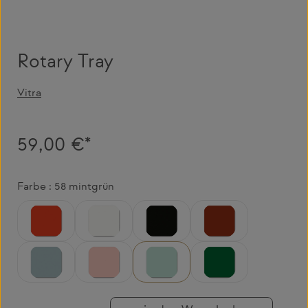
Rotary Tray
Vitra
59,00 €*
Farbe : 58 mintgrün
03 poppy red
04 weiss
12 tiefschwarz
19 backstein dunkel
23 eisgrau
41 zartrosé
58 mintgrün
63 palmgrün