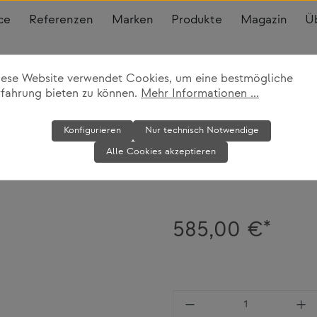
ce
Referenzen
Marken
Produkte
Magazin
Ü
iese Website verwendet Cookies, um eine bestmögliche
rfahrung bieten zu können.
Mehr Informationen ...
Standard SP C
Konfigurieren
Nur technisch Notwendige
Alle Cookies akzeptieren
Vitra
585,00 €*
Produkt Anzahl: Gi