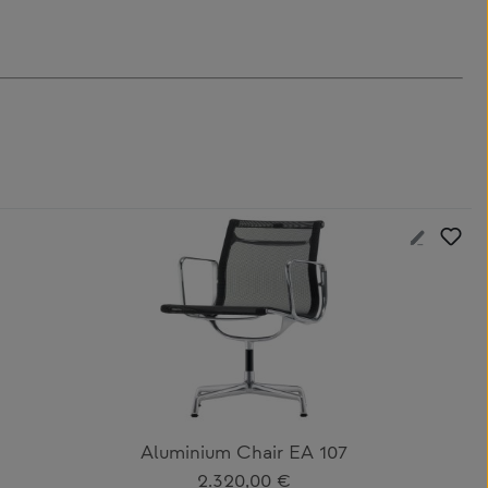
Aluminium Chair EA 107
Regulärer Preis:
2.320,00 €