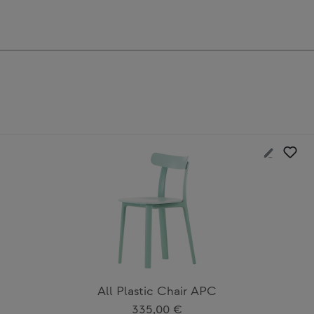
All Plastic Chair APC
Regulärer Preis:
335,00 €