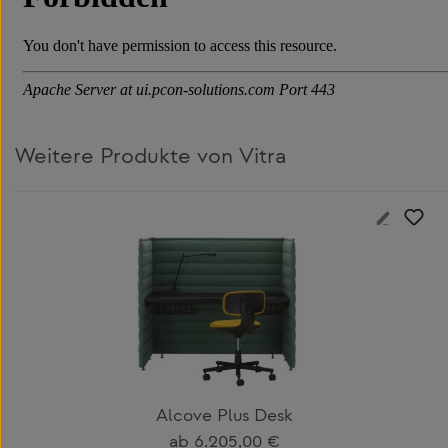
Weitere Produkte von Vitra
Produktgalerie überspringen
Alcove Plus Desk
Regulärer Preis:
ab
6.205,00 €