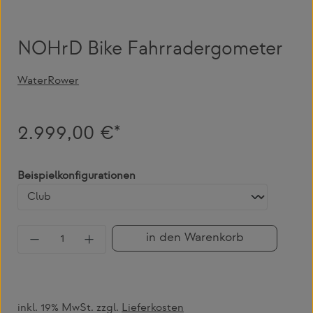
NOHrD Bike Fahrradergometer
WaterRower
2.999,00 €*
auswählen
Beispielkonfigurationen
Produkt Anzahl: Gib den gewünschten Wert 
in den Warenkorb
inkl. 19% MwSt. zzgl.
Lieferkosten