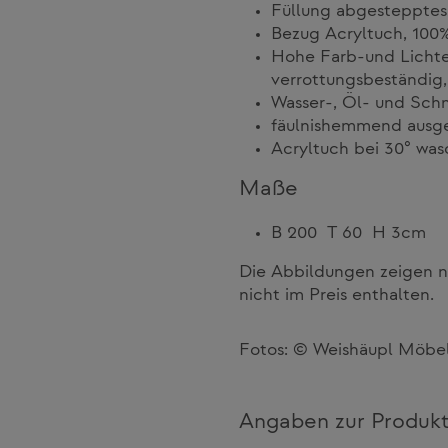
Füllung abgestepptes 
Bezug Acryltuch, 100
Hohe Farb-und Lichtech
verrottungsbeständig, 
Wasser-, Öl- und Schm
fäulnishemmend ausge
Acryltuch bei 30° was
Maße
B 200 T 60 H 3cm
Die Abbildungen zeigen n
nicht im Preis enthalten.
Fotos: © Weishäupl Möb
Angaben zur Produkt