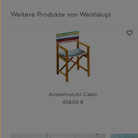
Weitere Produkte von Weishäupl
Produktgalerie überspringen
Armlehnstuhl Cabin
Regulärer Preis:
458,00 €