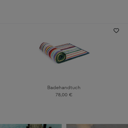
Badehandtuch
Regulärer Preis:
78,00 €