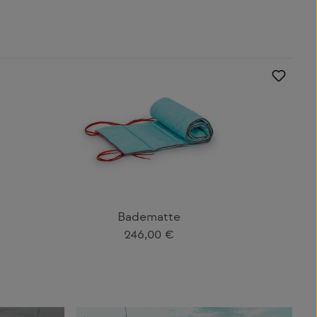
Badematte
Regulärer Preis:
246,00 €