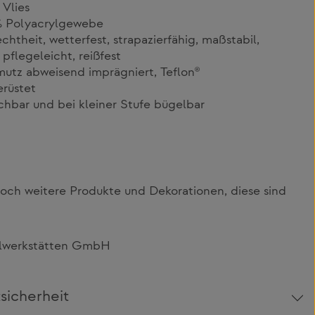
Vlies
% Polyacrylgewebe
theit, wetterfest, strapazierfähig, maßstabil,
pflegeleicht, reißfest
utz abweisend imprägniert, Teflon®
rüstet
chbar und bei kleiner Stufe bügelbar
och weitere Produkte und Dekorationen, diese sind
elwerkstätten GmbH
sicherheit