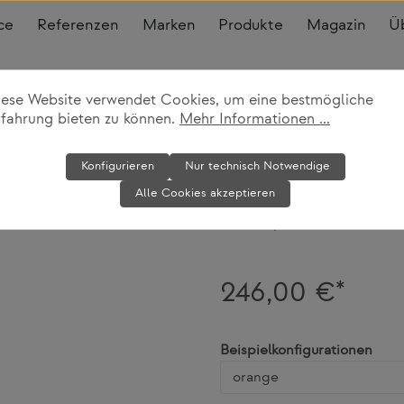
ce
Referenzen
Marken
Produkte
Magazin
Ü
iese Website verwendet Cookies, um eine bestmögliche
s
rfahrung bieten zu können.
Mehr Informationen ...
Badematte
Konfigurieren
Nur technisch Notwendige
Alle Cookies akzeptieren
Weishäupl
246,00 €*
ausw
Beispielkonfigurationen