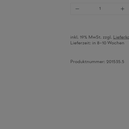
Produkt Anzahl: Gi
inkl. 19% MwSt. zzgl.
Lieferk
Lieferzeit:
in 8–10 Wochen
Produktnummer:
201535.5