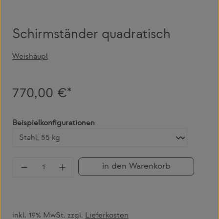
Schirmständer quadratisch
Weishäupl
770,00 €*
auswählen
Beispielkonfigurationen
Produkt Anzahl: Gib den gewünschten Wert 
in den Warenkorb
inkl. 19% MwSt. zzgl.
Lieferkosten