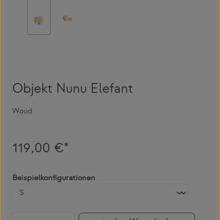
Objekt Nunu Elefant
Woud
119,00 €*
auswählen
Beispielkonfigurationen
Produkt Anzahl: Gib den gewünschten Wert 