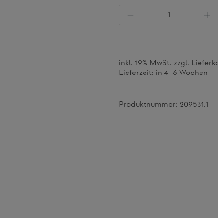
Produkt Anzahl: Gi
inkl. 19% MwSt. zzgl.
Lieferk
Lieferzeit:
in 4–6 Wochen
Produktnummer:
209531.1