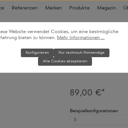
ce
Referenzen
Marken
Produkte
Magazin
Ü
iese Website verwendet Cookies, um eine bestmögliche
inder
rfahrung bieten zu können.
Mehr Informationen ...
Objekt Rina N
Konfigurieren
Nur technisch Notwendige
Alle Cookies akzeptieren
Woud
89,00 €*
ausw
Beispielkonfigurationen