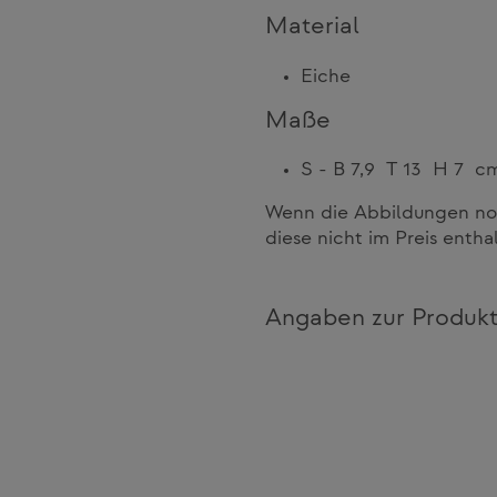
Material
Eiche
Maße
S - B 7,9 T 13 H 7 c
Wenn die Abbildungen noc
diese nicht im Preis entha
Angaben zur Produkt