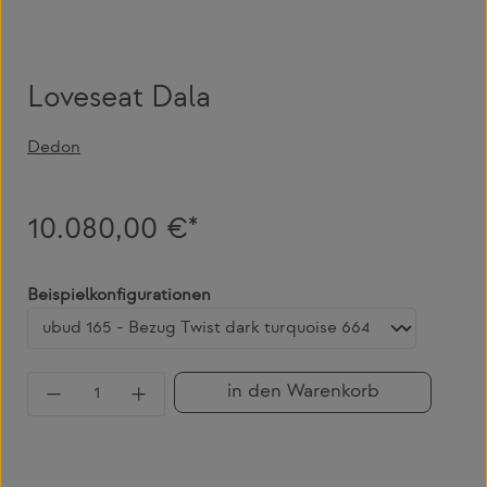
Loveseat Dala
Dedon
10.080,00 €*
auswählen
Beispielkonfigurationen
Produkt Anzahl: Gib den gewünschten Wert 
in den Warenkorb