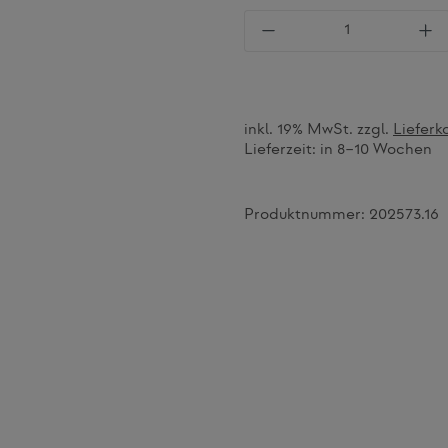
Produkt Anzahl: Gi
inkl. 19% MwSt. zzgl.
Lieferk
Lieferzeit:
in 8–10 Wochen
Produktnummer:
202573.16