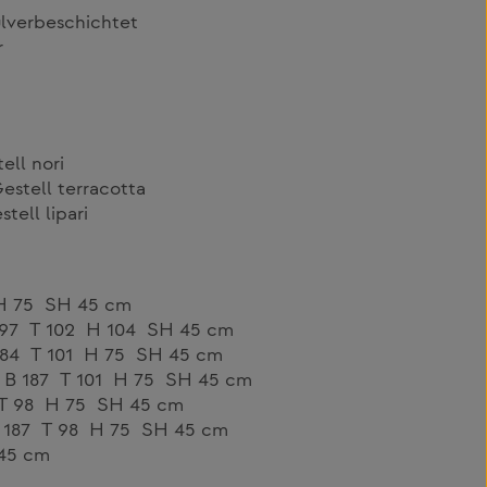
lverbeschichtet
r
ell nori
estell terracotta
tell lipari
 H 75 SH 45 cm
 197 T 102 H 104 SH 45 cm
 184 T 101 H 75 SH 45 cm
s B 187 T 101 H 75 SH 45 cm
 T 98 H 75 SH 45 cm
B 187 T 98 H 75 SH 45 cm
45 cm