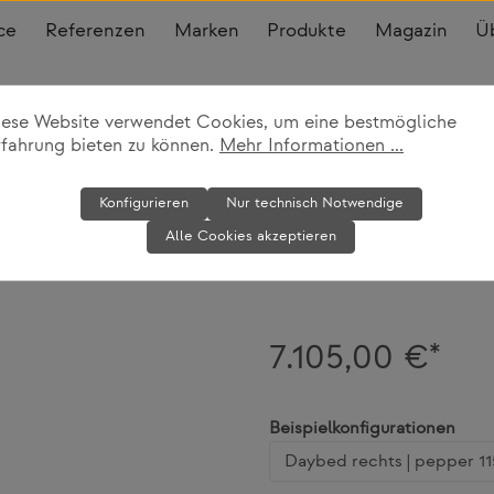
ce
Referenzen
Marken
Produkte
Magazin
Ü
iese Website verwendet Cookies, um eine bestmögliche
rfahrung bieten zu können.
Mehr Informationen ...
Sofasystem M
Konfigurieren
Nur technisch Notwendige
Alle Cookies akzeptieren
Dedon
7.105,00 €*
ausw
Beispielkonfigurationen