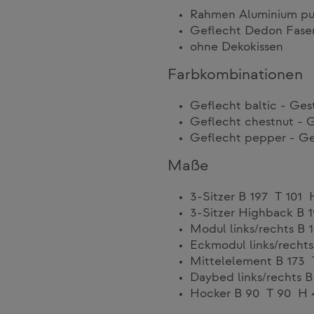
Rahmen Aluminium pu
Geflecht Dedon Fase
ohne Dekokissen
Farbkombinationen
Geflecht baltic - Gest
Geflecht chestnut - G
Geflecht pepper - Ges
Maße
3-Sitzer B 197 T 101
3-Sitzer Highback B
Modul links/rechts B
Eckmodul links/recht
Mittelelement B 173
Daybed links/rechts 
Hocker B 90 T 90 H 