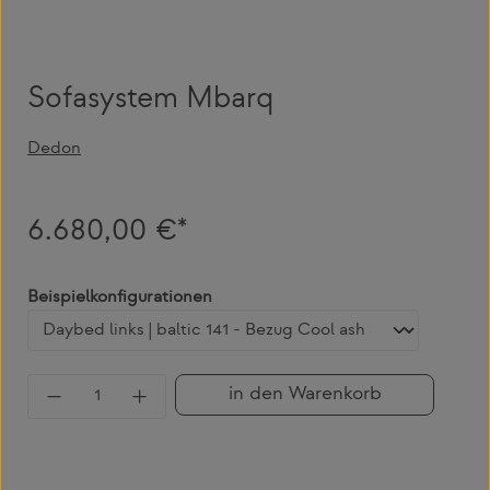
Sofasystem Mbarq
Dedon
6.680,00 €*
auswählen
Beispielkonfigurationen
Produkt Anzahl: Gib den gewünschten Wert 
in den Warenkorb