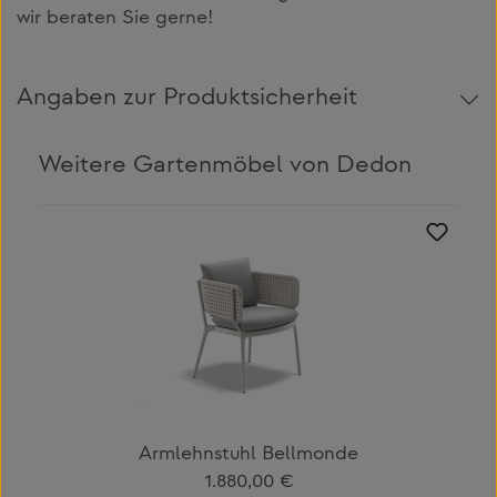
wir beraten Sie gerne!
Angaben zur Produktsicherheit
Weitere Gartenmöbel von Dedon
Produktgalerie überspringen
Armlehnstuhl Bellmonde
Regulärer Preis:
1.880,00 €