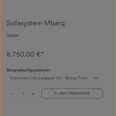
Sofasystem Mbarq
Dedon
8.750,00 €*
auswählen
Beispielkonfigurationen
Produkt Anzahl: Gib den gewünschten Wert 
in den Warenkorb