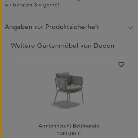
wir beraten Sie gerne!
Angaben zur Produktsicherheit
Weitere Gartenmöbel von Dedon
Produktgalerie überspringen
Armlehnstuhl Bellmonde
Regulärer Preis:
1.880,00 €