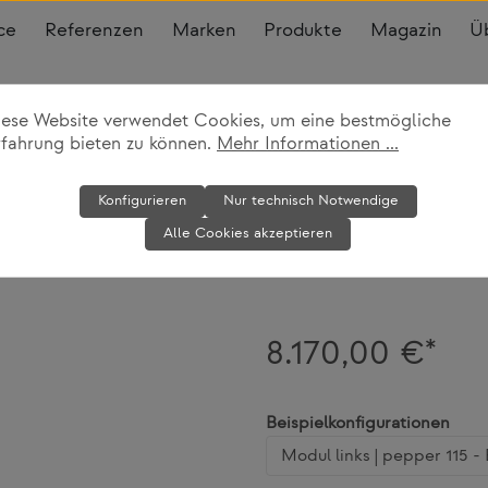
ce
Referenzen
Marken
Produkte
Magazin
Ü
iese Website verwendet Cookies, um eine bestmögliche
rfahrung bieten zu können.
Mehr Informationen ...
Sofasystem M
Konfigurieren
Nur technisch Notwendige
Alle Cookies akzeptieren
Dedon
8.170,00 €*
ausw
Beispielkonfigurationen