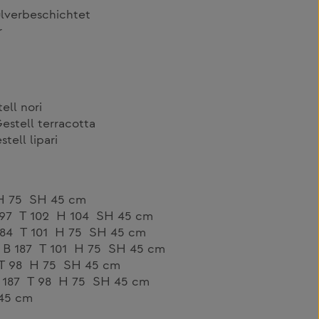
lverbeschichtet
r
ell nori
estell terracotta
tell lipari
 H 75 SH 45 cm
 197 T 102 H 104 SH 45 cm
 184 T 101 H 75 SH 45 cm
s B 187 T 101 H 75 SH 45 cm
 T 98 H 75 SH 45 cm
B 187 T 98 H 75 SH 45 cm
45 cm