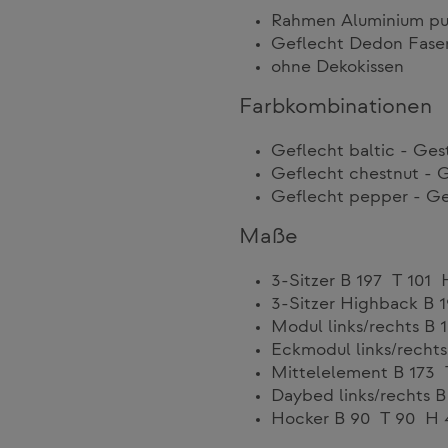
Rahmen Aluminium pu
Geflecht Dedon Fase
ohne Dekokissen
Farbkombinationen
Geflecht baltic - Gest
Geflecht chestnut - G
Geflecht pepper - Ges
Maße
3-Sitzer B 197 T 101
3-Sitzer Highback B
Modul links/rechts B
Eckmodul links/recht
Mittelelement B 173
Daybed links/rechts 
Hocker B 90 T 90 H 