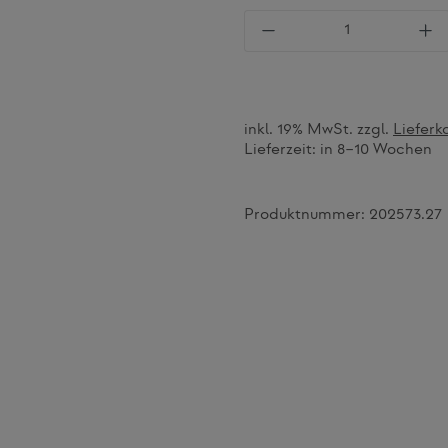
Produkt Anzahl: Gi
inkl. 19% MwSt. zzgl.
Lieferk
Lieferzeit:
in 8–10 Wochen
Produktnummer:
202573.27