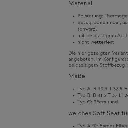
Material
Polsterung: Thermogep
Bezug: abnehmbar, aus
schwarz)
mit beidseitigem Stof
nicht wetterfest
Die hier gezeigten Varian
angeboten. Im Konfigurat
beidseitigem Stoffbezug 
Maße
Typ A: B 39,5 T 38,5 
Typ B: B 41,5 T 37 H 
Typ C: 38cm rund
welches Soft Seat fü
Typ A für Eames Fibergl