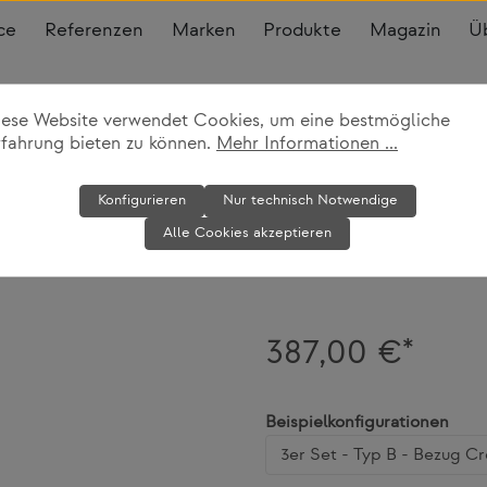
ce
Referenzen
Marken
Produkte
Magazin
Ü
iese Website verwendet Cookies, um eine bestmögliche
rfahrung bieten zu können.
Mehr Informationen ...
Sitzkissen Sof
Konfigurieren
Nur technisch Notwendige
Alle Cookies akzeptieren
Vitra
387,00 €*
ausw
Beispielkonfigurationen