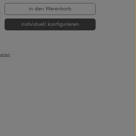
in den Warenkorb
b den gewünschten Wert ein oder benutze
individuell konfigurieren
osten