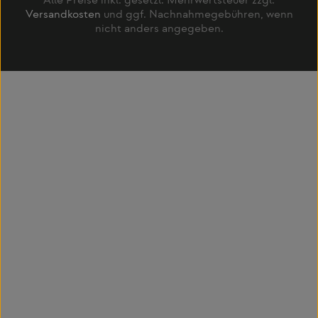
Alle Preise inkl. gesetzl. Mehrwertsteuer zzgl.
Versandkosten
und ggf. Nachnahmegebühren, wenn
nicht anders angegeben.