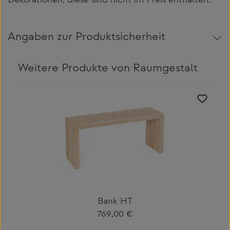
Dekorationen, diese sind nicht im Preis enthalten.
Angaben zur Produktsicherheit
Weitere Produkte von Raumgestalt
Produktgalerie überspringen
Bank HT
Regulärer Preis:
769,00 €