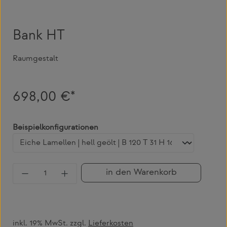
Bank HT
Raumgestalt
698,00 €*
auswählen
Beispielkonfigurationen
Produkt Anzahl: Gib den gewünschten Wert 
in den Warenkorb
inkl. 19% MwSt. zzgl.
Lieferkosten