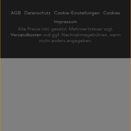
AGB
Datenschutz
Cookie-Einstellungen
Cookies
Impressum
Alle Preise inkl. gesetzl. Mehrwertsteuer zzgl.
Versandkosten
und ggf. Nachnahmegebühren, wenn
nicht anders angegeben.